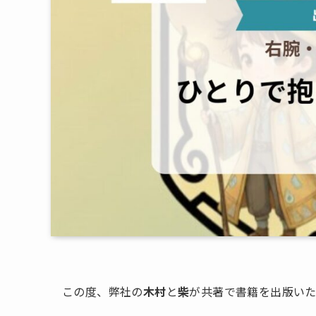
この度、弊社の
木村
と
柴
が共著で書籍を出版い