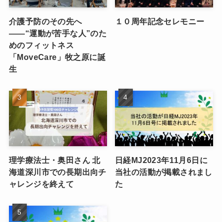
介護予防のその先へ
１０周年記念セレモニー
――“運動が苦手な人”のた
めのフィットネス
「MoveCare」牧之原に誕
生
理学療法士・奥田さん 北
日経MJ2023年11月6日に
海道深川市での長期出向チ
当社の活動が掲載されまし
ャレンジを終えて
た